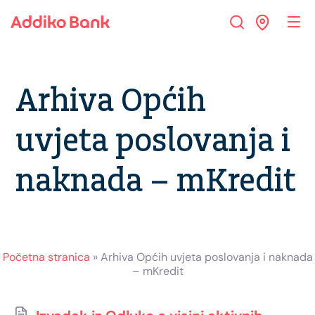
Skip
Skip
Skip
to
to
to
Navigation
Main
Footer
Content
Arhiva Općih
uvjeta poslovanja i
naknada – mKredit
Početna stranica
»
Arhiva Općih uvjeta poslovanja i naknada
– mKredit