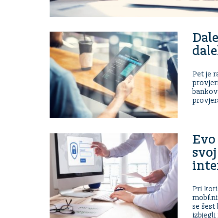
Dale
dale
Pet je r
provjer
bankov
provjer
Evo 
svoj
inte
Pri kor
mobiln
se šest 
izbjegl