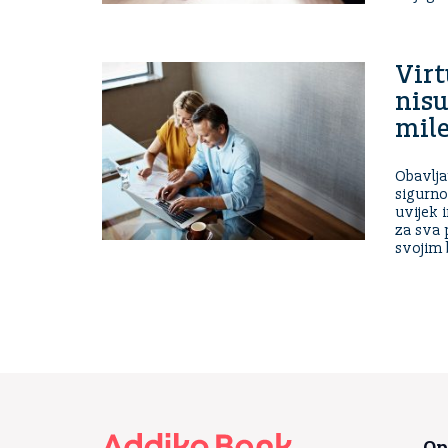
Virt
nisu
mile
Obavlja
sigurno
uvijek 
za sva p
svojim