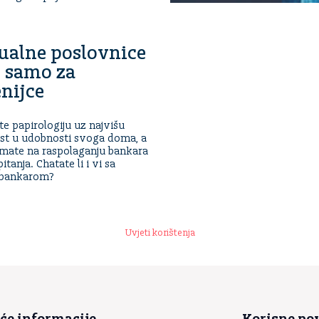
ualne poslovnice
 samo za
nijce
te papirologiju uz najvišu
st u udobnosti svoga doma, a
imate na raspolaganju bankara
itanja. Chatate li i vi sa
 bankarom?
Uvjeti korištenja