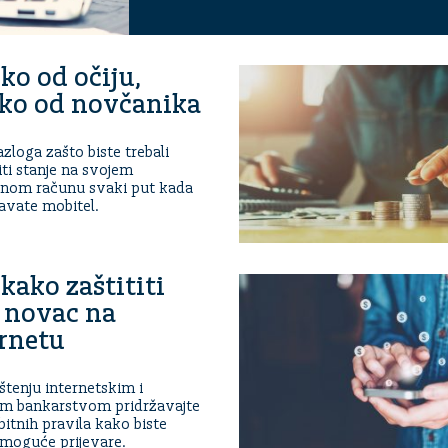
ko od očiju,
ko od novčanika
azloga zašto biste trebali
iti stanje na svojem
nom računu svaki put kada
avate mobitel.
kako zaštititi
 novac na
rnetu
ištenju internetskim i
im bankarstvom pridržavajte
bitnih pravila kako biste
i moguće prijevare.