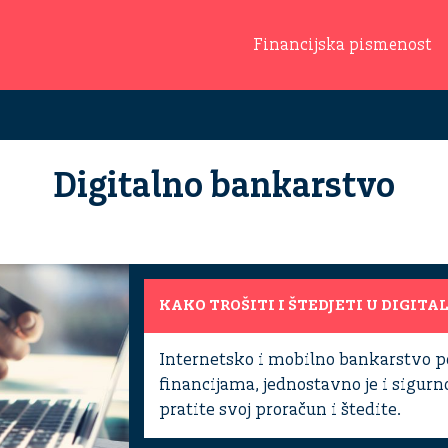
Financijska pismenost
Digitalno bankarstvo
KAKO TROŠITI I ŠTEDJETI U DIGITAL
Internetsko i mobilno bankarstvo 
financijama, jednostavno je i sigur
pratite svoj proračun i štedite.