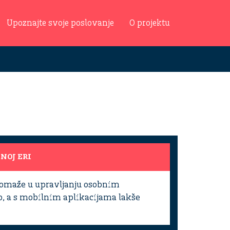
Upoznajte svoje poslovanje
O projektu
NOJ ERI
pomaže u upravljanju osobnim
no, a s mobilnim aplikacijama lakše