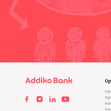
Footer
Op
Opć
Opć
sub
Uvo