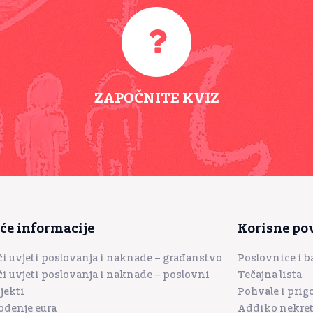
ZAPOČNITE KVIZ
će informacije
Korisne po
i uvjeti poslovanja i naknade – građanstvo
Poslovnice i 
i uvjeti poslovanja i naknade – poslovni
Tečajna lista
jekti
Pohvale i prig
đenje eura
Addiko nekre