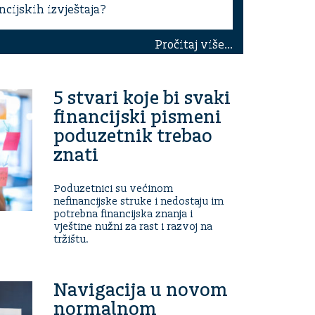
cijskih izvještaja?
Pročitaj više...
5 stvari koje bi svaki
financijski pismeni
poduzetnik trebao
znati
Poduzetnici su većinom
nefinancijske struke i nedostaju im
potrebna financijska znanja i
vještine nužni za rast i razvoj na
tržištu.
Navigacija u novom
normalnom