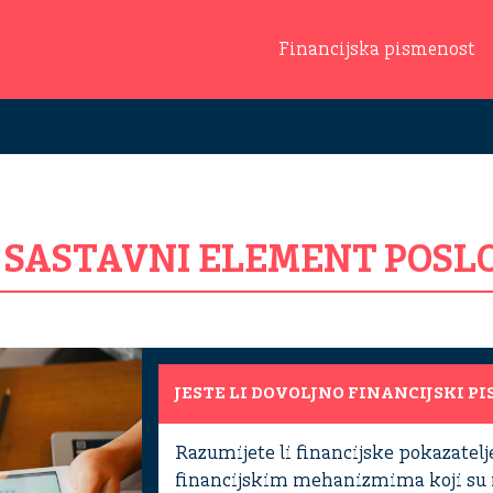
Financijska pismenost
O SASTAVNI ELEMENT POSL
JESTE LI DOVOLJNO FINANCIJSKI P
Razumijete li financijske pokazatelj
financijskim mehanizmima koji su m