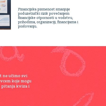
Financijska pismenost smanjuje
poduzetnički rizik povećanjem
financijske otpornosti u vodstvu,
prihodima, organizaciji, financijama i
poslovanju.
t ne učimo svi
novcem koje mogu
 pitanja kviza i