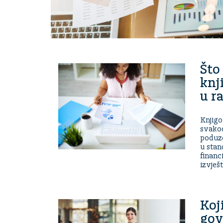
Što 
knj
u r
Knjig
svakod
poduze
u stan
financ
izvješt
Koj
gov