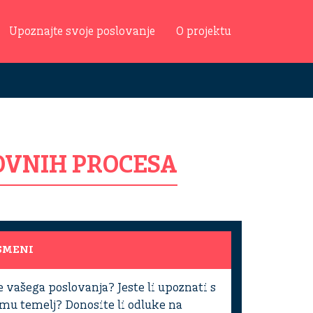
Upoznajte svoje poslovanje
O projektu
OVNIH PROCESA
ISMENI
e vašega poslovanja? Jeste li upoznati s
u temelj? Donosite li odluke na