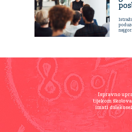
pos
Istraž
poduze
najgor
Ispravno upra
tijekom školova
imati dalekosež