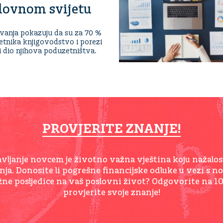
lovnom svijetu
ivanja pokazuju da su za 70 %
tnika knjigovodstvo i porezi
i dio njihova poduzetništva.
PROVJERITE ZNANJE!
vljanje novcem je životno važna vještina koju nažalos
nja. Donosite li pogrešne financijske odluke u vezi s 
ne posljedice na vaš poslovni život? Odgovorite na 10
provjerite svoje znanje!