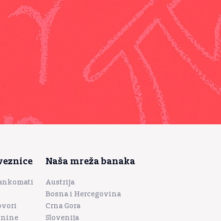
veznice
Naša mreža banaka
bankomati
Austrija
Bosna i Hercegovina
ovori
Crna Gora
tnine
Slovenija