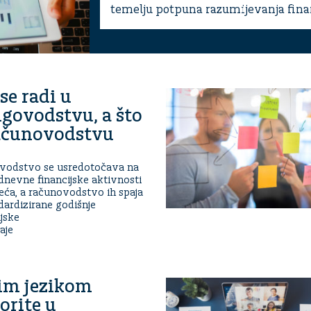
temelju potpuna razumijevanja finan
se radi u
igovodstvu, a što
ačunovodstvu
ovodstvo se usredotočava na
nevne financijske aktivnosti
ća, a računovodstvo ih spaja
dardizirane godišnje
ijske
aje
im jezikom
orite u