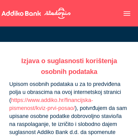
Toggl
Izjava o suglasnosti korištenja
osobnih podataka
Upisom osobnih podataka u za to predviđena
polja u obrascima na ovoj internetskoj stranici
(
https://www.addiko.hr/financijska-
pismenost/kviz-prvi-posao/
), potvrđujem da sam
upisane osobne podatke dobrovoljno stavio/la
na raspolaganje, te izričito i slobodno dajem
suglasnost Addiko Bank d.d. da spomenute