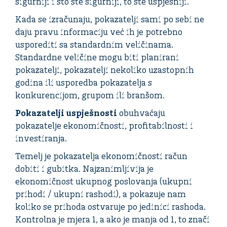
sigurniji i što ste sigurniji, to ste uspješniji.
Kada se izračunaju, pokazatelji sami po sebi ne
daju pravu informaciju već ih je potrebno
usporediti sa standardnim veličinama.
Standardne veličine mogu biti planirani
pokazatelji, pokazatelji nekoliko uzastopnih
godina ili usporedba pokazatelja s
konkurencijom, grupom ili branšom.
Pokazatelji uspješnosti
obuhvaćaju
pokazatelje ekonomičnosti, profitabilnosti i
investiranja.
Temelj je pokazatelja ekonomičnosti račun
dobiti i gubitka. Najzanimljivija je
ekonomičnost ukupnog poslovanja (ukupni
prihodi / ukupni rashodi), a pokazuje nam
koliko se prihoda ostvaruje po jedinici rashoda.
Kontrolna je mjera 1, a ako je manja od 1, to znači