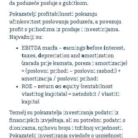
da poduzeće posluje s gubitkom.
Pokazatelji profitabilnosti pokazuju
učinkovitost poslovanja poduzeća, a povezuju
profit s prihodima iz prodaje i investicijama.
Najvažniji su:
EBITDA marža –
e
arnings
b
efore
i
nterest,
t
axes,
d
epreciation and
a
mortization
(zarada prije kamata, poreza i amortizacije)
= (poslovni prihodi – poslovni rashodi) +
amortizacija / poslovni prihodi
ROE –
r
eturn
o
n
e
quity (rentabilnost
vlastitog kapitala) = netodobit / vlastiti
kapital
Temelj su pokazatelja investiranja podatci iz
financijskih izvještaja, ali su potrebni podatci o
dionicama, njihovu broju i tržišnoj vrijednosti.
Pokazatelji investiranja svjedoče o uspješnosti