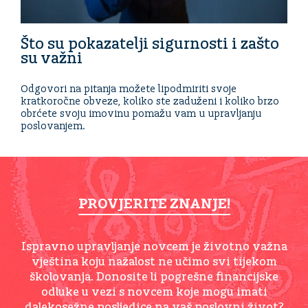
Što su pokazatelji sigurnosti i zašto
su važni
Odgovori na pitanja možete lipodmiriti svoje
kratkoročne obveze, koliko ste zaduženi i koliko brzo
obrćete svoju imovinu pomažu vam u upravljanju
poslovanjem.
PROVJERITE ZNANJE!
Ispravno upravljanje novcem je životno važna
vještina koju nažalost ne učimo svi tijekom
školovanja. Donosite li pogrešne financijske
odluke u vezi s novcem koje mogu imati
dalekosežne posljedice na vaš poslovni život?