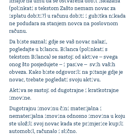
Imajte na umu da se
ostvarena dobit
iskazana
(polinkati s tekstom Zašto nemam novac za
isplatu dobiti?)
u računu dobiti i gubitka nikada
ne podudara sa stanjem novca na poslovnom
računu.
Da biste saznali gdje se vaš novac nalazi,
pogledajte u bilancu.
Bilanca
(polinkati s
tekstom Bilanca) se sastoji od aktive ‒ svega
onog što posjedujete ‒ i pasive ‒ svih vaših
obveza. Kako biste odgovorili na pitanje gdje je
novac, trebate pogledati svoju aktivu.
Aktiva se sastoji od dugotrajne i kratkotrajne
imovine.
Dugotrajnu imovinu čini materijalna i
nematerijalna imovina odnosno imovina u koju
ste uložili svoj novac kada ste primjerice kupili
automobil, računalo i slično.