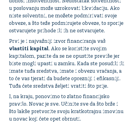
donosi insolventnost. Nedostatak solventnosti
u poslovanju može uzrokovati likvidaciju. Ako
niste solventni, ne možete podmirivati svoje
obveze, a što teže podmirujete obveze, to sporije
ostvarujete prihode ili ih ne ostvarujete.
Prvi je i najvažniji izvor financiranja vaš
vlastiti kapital
. Ako se koristite svojim
kapitalom, pazite da se ne opustite previše jer
biste mogli upasti u zamku. Kada ste posudili ili
imate tuđa sredstva, imate i obvezu vraćanja, a
to će vas tjerati da budete oprezniji i efikasniji.
Tuđa ćete sredstva željeti vratiti što prije.
I, na kraju, ponovimo to zlatno financijsko
pravilo. Novac je sve. Učinite sve da što brže i
što lakše pretvorite svoju kratkotrajnu imovinu
u novac koji ćete opet obrnuti.