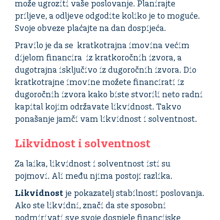
može ugroziti vaše poslovanje. Planirajte
priljeve, a odljeve
odgodite koliko je to moguće.
Svoje obveze plaćajte na dan dospijeća.
Pravilo je da se kratkotrajna imovina većim
dijelom financira iz kratkoročnih izvora, a
dugotrajna isključivo iz dugoročnih izvora. Dio
kratkotrajne imovine možete financirati iz
dugoročnih izvora kako biste stvorili neto radni
kapital kojim održavate likvidnost. Takvo
ponašanje jamči vam likvidnost i solventnost.
Likvidnost i solventnost
Za laika, likvidnost i solventnost isti su
pojmovi. Ali među njima postoji razlika.
Likvidnost
je pokazatelj stabilnosti poslovanja.
Ako ste likvidni, znači da ste sposobni
podmirivati sve svoje dospjele financijske