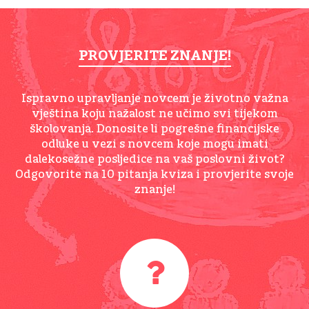
PROVJERITE ZNANJE!
Ispravno upravljanje novcem je životno važna
vještina koju nažalost ne učimo svi tijekom
školovanja. Donosite li pogrešne financijske
odluke u vezi s novcem koje mogu imati
dalekosežne posljedice na vaš poslovni život?
Odgovorite na 10 pitanja kviza i provjerite svoje
znanje!