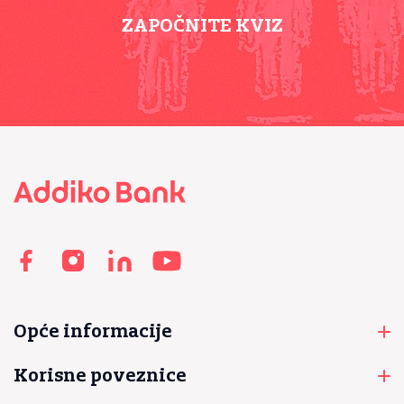
ZAPOČNITE KVIZ
Footer
Opće informacije
Korisne poveznice