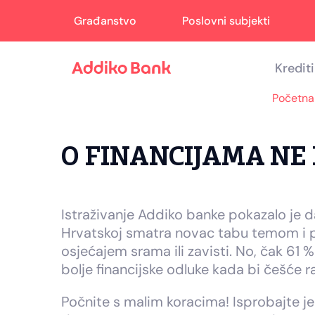
Skip
Skip
Skip
Građanstvo
Poslovni subjekti
to
to
to
Navigation
Main
Footer
Content
Krediti
Početna
O FINANCIJAMA NE
Istraživanje Addiko banke pokazalo je 
Hrvatskoj smatra novac tabu temom i p
osjećajem srama ili zavisti. No, čak 61 %
bolje financijske odluke kada bi češće r
Počnite s malim koracima! Isprobajte j