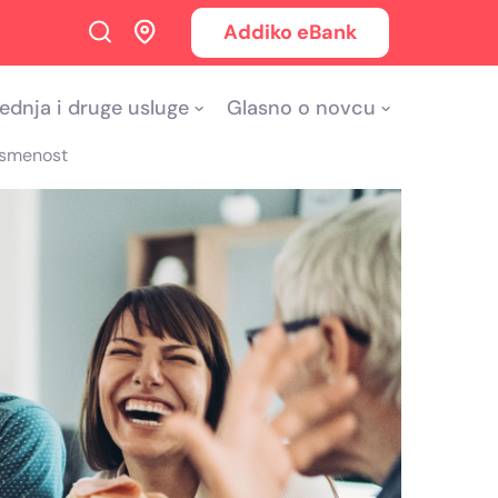
Addiko eBank
ednja i druge usluge
Glasno o novcu
ismenost