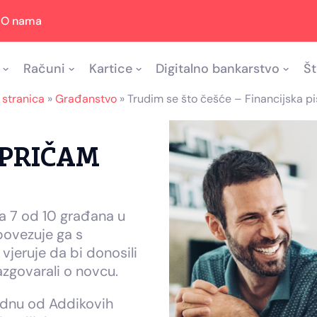
O nama
Računi
Kartice
Digitalno bankarstvo
Št
 stranica
»
Građanstvo
»
Trudim se što češće – Financijska p
 PRIČAM
da 7 od 10 građana u
ovezuje ga s
 vjeruje da bi donosili
azgovarali o novcu.
ednu od Addikovih