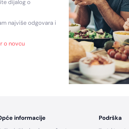
te dijalog o
vam najviše odgovara i
r o novcu
Opće informacije
Podrška