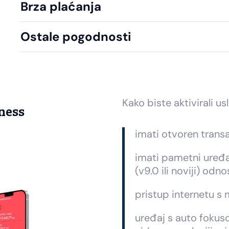
Brza plaćanja
Ostale pogodnosti
Kako biste aktivirali u
ness
imati otvoren transa
imati pametni uređ
(v9.0 ili noviji) odno
pristup internetu s
uređaj s auto foku