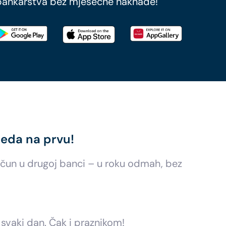
bankarstva bez mjesečne naknade!
jeda na prvu!
ačun u drugoj banci – u roku odmah, bez
 svaki dan. Čak i praznikom!