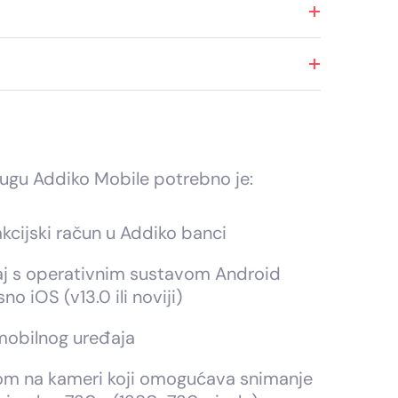
slugu Addiko Mobile potrebno je:
kcijski račun u Addiko banci
aj s operativnim sustavom Android
sno iOS (v13.0 ili noviji)
 mobilnog uređaja
som na kameri koji omogućava snimanje