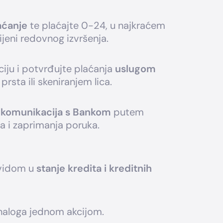
aćanje
te plaćajte 0-24, u najkraćem
eni redovnog izvršenja.
ciju i potvrđujte plaćanja
uslugom
prsta ili skeniranjem lica.
 komunikacija s Bankom
putem
ja i zaprimanja poruka.
uvidom u
stanje kredita i kreditnih
naloga jednom akcijom.