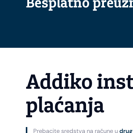
Besplatno preuzm
Addiko ins
plaćanja
Prebacite sredstva na račune u
dru