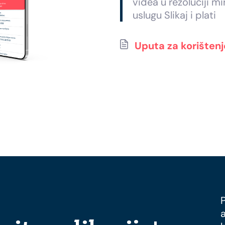
videa u rezoluciji 
uslugu Slikaj i plati
Uputa za korištenj
a