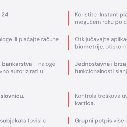
 24
Koristite
Instant pl
mogućem roku po cij
loge ili plaćajte račune
Otključavajte aplika
biometrije
, otiskom 
g bankarstva
– naloge
Jednostavna i brza
o autorizirati u
funkcionalnosti slan
slovnicu.
Kontrola troškova 
kartica.
 subjekata
(ovisi o
Grupni potpis
više 