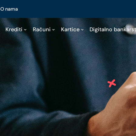
O nama
Krediti
Računi
Kartice
Digitalno bankars