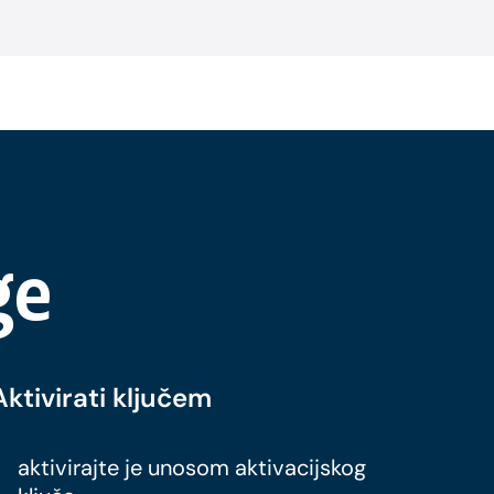
ge
Aktivirati ključem
aktivirajte je unosom aktivacijskog