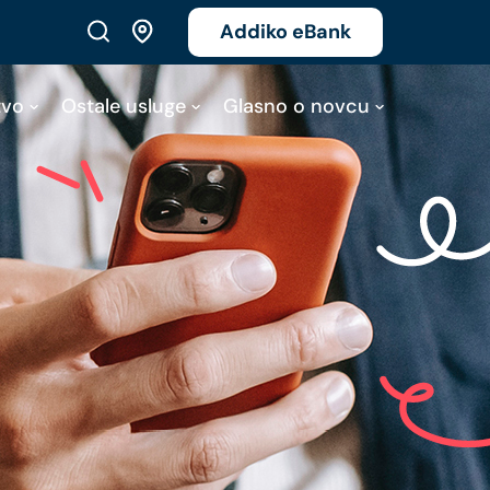
Addiko eBank
tvo
Ostale usluge
Glasno o novcu