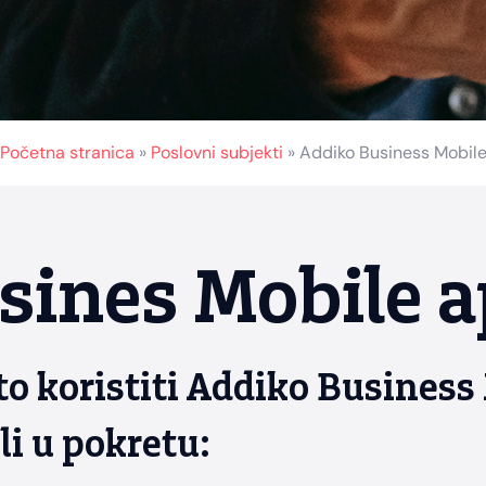
Početna stranica
»
Poslovni subjekti
»
Addiko Business Mobil
ines Mobile ap
to koristiti Addiko Business 
i u pokretu: