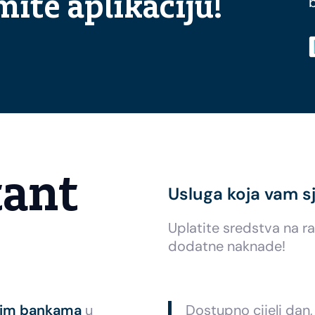
ite aplikaciju!
tant
Usluga koja vam s
Uplatite sredstva na r
dodatne naknade!
gim bankama
u
Dostupno cijeli dan,