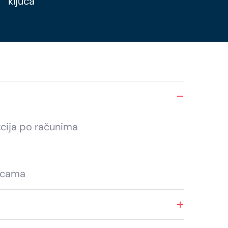
ključa
kcija po računima
ticama