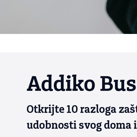
Addiko Buss
Otkrijte 10 razloga zaš
udobnosti svog doma il