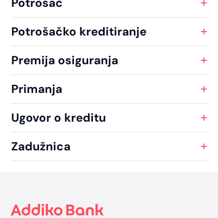
Potrošač
Potrošačko kreditiranje
Premija osiguranja
Primanja
Ugovor o kreditu
Zadužnica
Footer