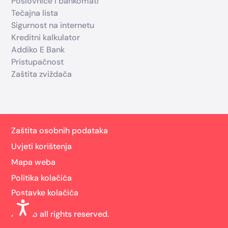
Poslovnice i bankomati
Tečajna lista
Sigurnost na internetu
Kreditni kalkulator
Addiko E Bank
Pristupačnost
Zaštita zviždača
Zaštita osobnih podataka
Uvjeti korištenja
Mapa weba
Politika kolačića
Postavke kolačića
Addiko all rights reserved.