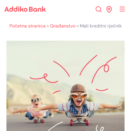
Skip
Skip
Skip
to
to
to
Navigation
Main
Footer
Content
Početna stranica
»
Građanstvo
»
Mali kreditni rječnik