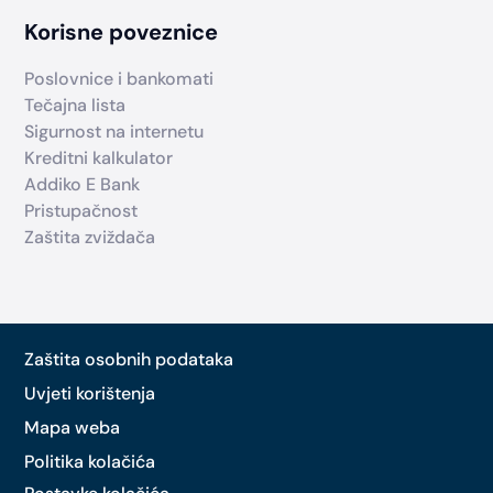
Korisne poveznice
Poslovnice i bankomati
Tečajna lista
Sigurnost na internetu
Kreditni kalkulator
Addiko E Bank
Pristupačnost
Zaštita zviždača
Zaštita osobnih podataka
Uvjeti korištenja
Mapa weba
Politika kolačića