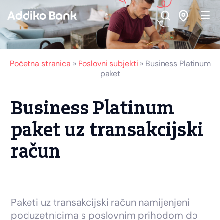
Skip
Skip
Skip
to
to
to
Navigation
Main
Footer
Content
Početna stranica
»
Poslovni subjekti
»
Business Platinum
paket
Business Platinum
paket uz transakcijski
račun
Paketi uz transakcijski račun namijenjeni
poduzetnicima s poslovnim prihodom do