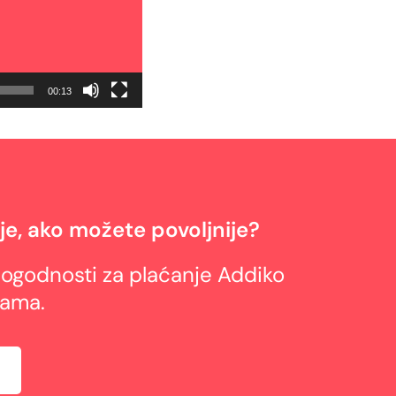
00:13
lje, ako možete povoljnije?
i pogodnosti za plaćanje Addiko
cama.