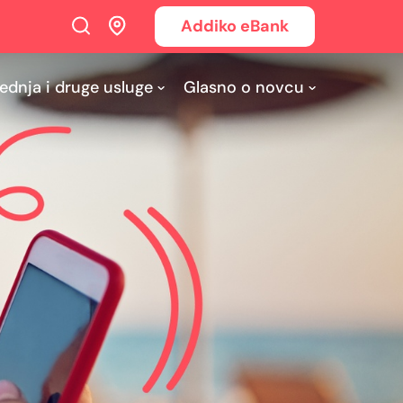
Addiko eBank
ednja i druge usluge
Glasno o novcu