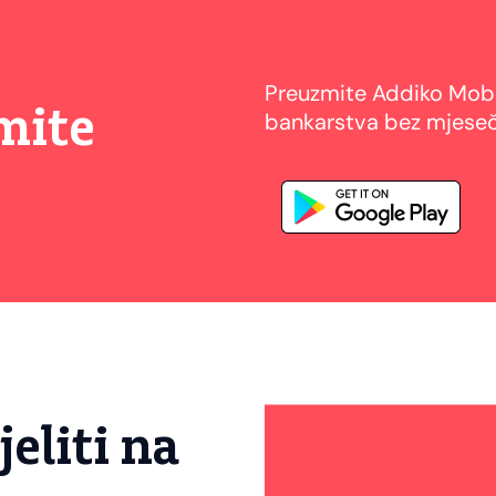
Preuzmite Addiko Mobile
mite
bankarstva bez mjese
Reproduktor
jeliti na
videozapisa