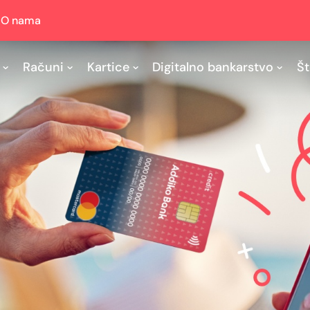
O nama
Računi
Kartice
Digitalno bankarstvo
Št