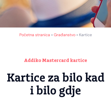
Početna stranica
»
Građanstvo
»
Kartice
Addiko Mastercard kartice
Kartice za bilo kad
i bilo gdje