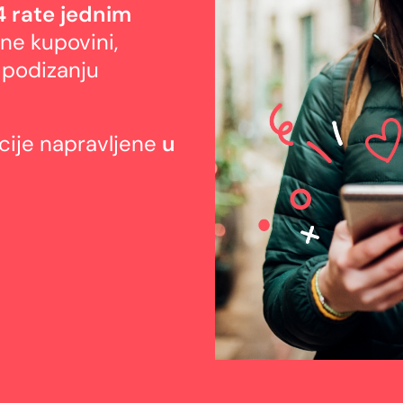
4 rate jednim
line kupovini,
 podizanju
kcije napravljene
u