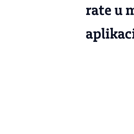
rate u 
aplikaci