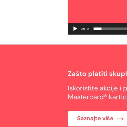
00:00
Zašto platiti skup
Iskoristite akcije 
Mastercard® karti
Saznajte više