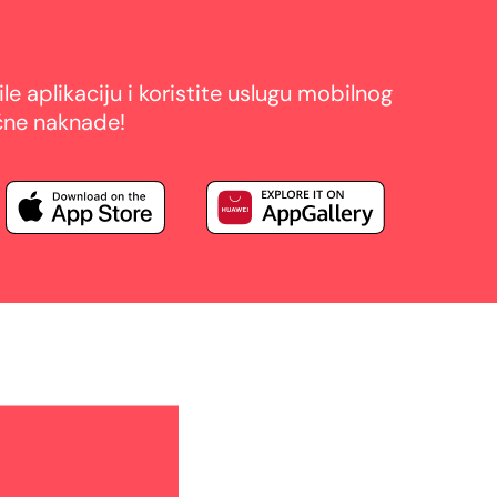
 aplikaciju i koristite uslugu mobilnog
čne naknade!