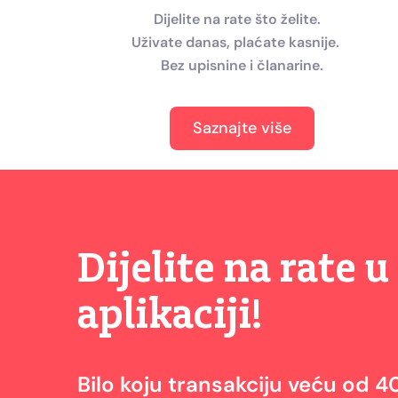
Dijelite na rate što želite.
Uživate danas, plaćate kasnije.
Bez upisnine i članarine.
Saznajte više
Dijelite na rate 
aplikaciji!
Bilo koju transakciju veću od 