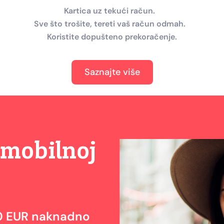
Kartica uz tekući račun.
Sve što trošite, tereti vaš račun odmah.
Koristite dopušteno prekoračenje.
Saznajte više
u mobilnoj
40 EUR naknadno