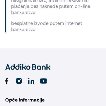
neograničen broj internih i eksternih
plaćanja bez naknade putem on-line
bankarstva
besplatne izvode putem internet
bankarstva
Footer
Opće informacije