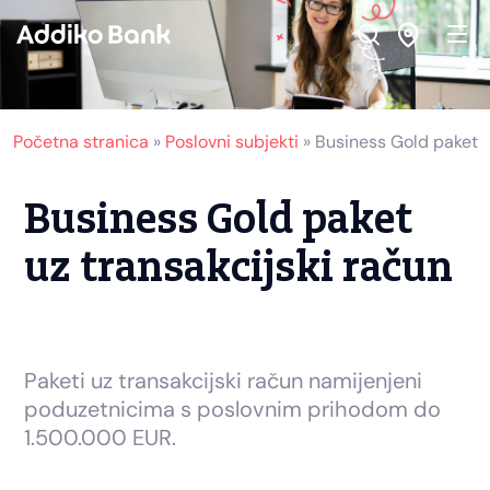
Skip
Skip
Skip
to
to
to
Navigation
Main
Footer
Content
Početna stranica
»
Poslovni subjekti
»
Business Gold paket
Business Gold paket
uz transakcijski račun
Paketi uz transakcijski račun namijenjeni
poduzetnicima s poslovnim prihodom do
1.500.000 EUR.