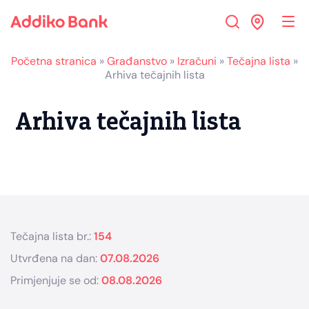
Skip
Skip
Skip
to
to
to
Navigation
Main
Footer
Content
Početna stranica
»
Građanstvo
»
Izračuni
»
Tečajna lista
»
Arhiva tečajnih lista
Arhiva tečajnih lista
Tečajna lista br.:
154
Utvrđena na dan:
07.08.2026
Primjenjuje se od:
08.08.2026