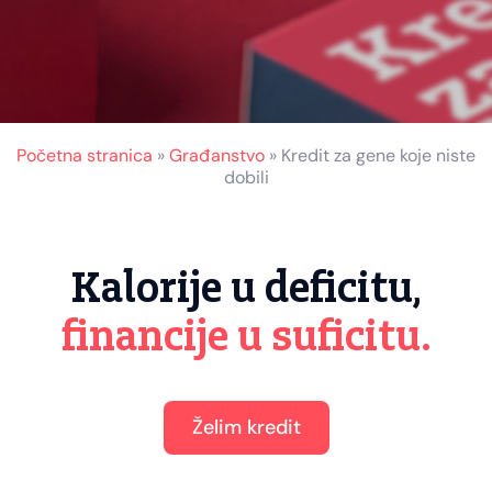
Početna stranica
»
Građanstvo
»
Kredit za gene koje niste
dobili
Kalorije u deficitu,
financije u suficitu.
Želim kredit