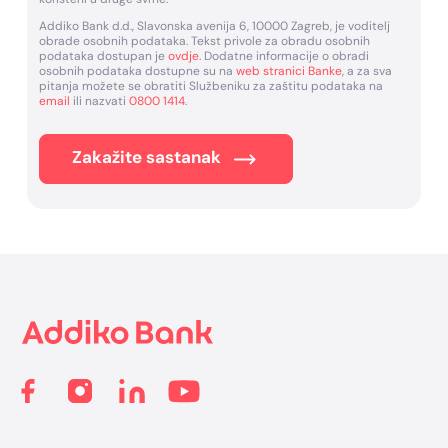
Addiko Bank d.d., Slavonska avenija 6, 10000 Zagreb, je voditelj
obrade osobnih podataka. Tekst privole za obradu osobnih
podataka dostupan je
ovdje
. Dodatne informacije o obradi
osobnih podataka dostupne su na
web stranici Banke
, a za sva
pitanja možete se obratiti Službeniku za zaštitu podataka na
email
ili nazvati
0800 1414
.
Zakažite sastanak
Footer