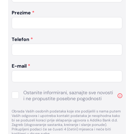
Prezime
*
Telefon
*
E-mail
*
Ostanite informirani, saznajte sve novosti
i ne propustite posebne pogodnosti
Obrada Vaših osobnih podataka koje ste podijelili s nama putem
Vaših odgovora i upotreba kontakt podataka je neophodna kako
bi se poduzeli koraci prije sklapanja ugovora s Addiko Bank d.d.
Zagreb (dogovaranje sastanka, kreiranje i slanje ponude).
Prikupljeni podaci će se čuvati 4 (četiri) mjeseca i neće biti
korišteni u druge svrhe.