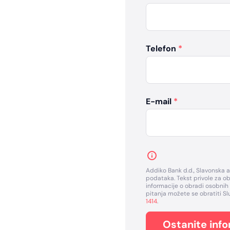
Telefon
*
E-mail
*
Addiko Bank d.d., Slavonska a
podataka. Tekst privole za 
informacije o obradi osobni
pitanja možete se obratiti S
1414
.
Ostanite info