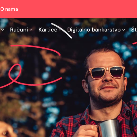
O nama
Računi
Kartice
Digitalno bankarstvo
Št