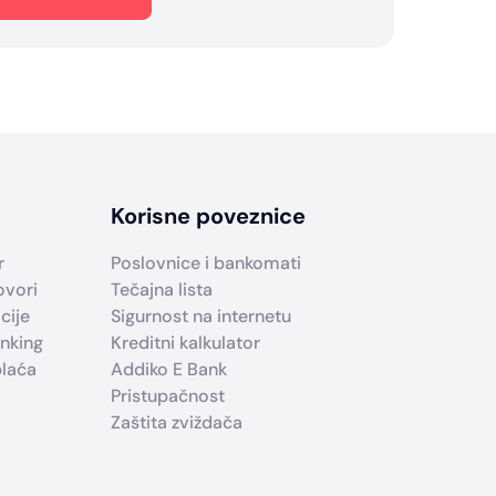
Korisne poveznice
r
Poslovnice i bankomati
ovori
Tečajna lista
cije
Sigurnost na internetu
nking
Kreditni kalkulator
plaća
Addiko E Bank
Pristupačnost
Zaštita zviždača