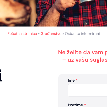
Početna stranica
»
Građanstvo
»
Ostanite informirani
Ne želite da vam 
– uz vašu suglas
i
Ime
*
Prezime
*