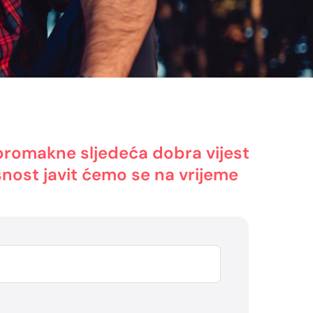
promakne sljedeća dobra vijest
nost javit ćemo se na vrijeme