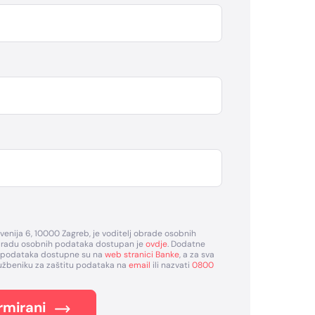
venija 6, 10000 Zagreb, je voditelj obrade osobnih
obradu osobnih podataka dostupan je
ovdje
. Dodatne
h podataka dostupne su na
web stranici Banke
, a za sva
lužbeniku za zaštitu podataka na
email
ili nazvati
0800
rmirani