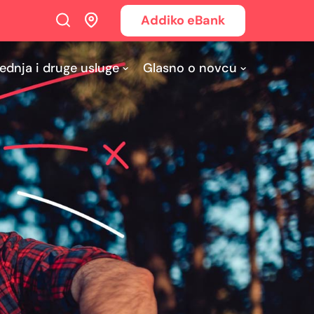
Addiko eBank
ednja i druge usluge
Glasno o novcu