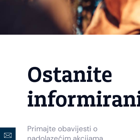
Ostanite
informiran
Primajte obavijesti o
nadolazećim akcijama,